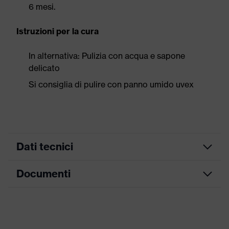
6 mesi.
Istruzioni per la cura
In alternativa: Pulizia con acqua e sapone
delicato
Si consiglia di pulire con panno umido uvex
Dati tecnici
Documenti
ricerca colore (filtro)
nero
Modello
da montare sull'elmetto
Scheda tecnica
Attrezzatura
Cuscinetti sostituibili