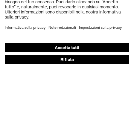
Guanti protettivi
Scarpe antinfortunistiche
DPI personalizzati
Respiratori filtranti
Protezione dell'udito
Abbigliamento protettivo e da lavoro
Consulenza di prodotto
Dalla testa ai piedi: uvex Safety Expert System
Protezione delle mani: uvex Chemical Expert System
Protezione delle vie respiratorie: uvex Respiratory
Expert System
Protezione degli occhi: configuratore degli occhiali
protettivi