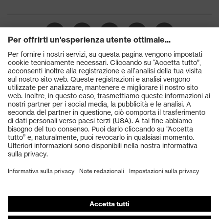
Prodotti
Occhiali protettivi
Elmetti protettivi
Guanti protettivi
Scarpe antinfortunistiche
DPI personalizzati
Respiratori filtranti
Protezione dell'udito