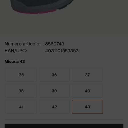
Numero articolo:
8560743
EAN/UPC:
4031101559353
Misura: 43
35
36
37
38
39
40
41
42
43