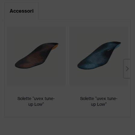
Per allergici al cromo
su allergie
Scheda tecnica
Accessori
Linguetta con morbida
imbottitura, Suola profilata,
Morbida imbottitura sul collarino,
Attrezzatura
Suola "non-marking", Rinforzo sul
tallone integrato nella suola,
Tallone chiuso
Plus X Award 2016/2017
"Innovazione, elevata qualità,
Premi
design, funzionalità, ergonomia”,
Plus X Award "Miglior prodotto
2017"
Solette "uvex tune-
Solette "uvex tune-
Denominazione
up Low"
up Low"
famiglia di
uvex 2
prodotti
Resistenza anti
Intersuola non metallica uvex