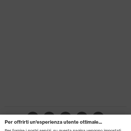
uvex xenova®