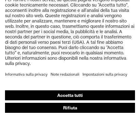
Prodotti
Occhiali protettivi
Elmetti protettivi
Guanti protettivi
Scarpe antinfortunistiche
DPI personalizzati
Respiratori filtranti
Protezione dell'udito
Abbigliamento protettivo e da lavoro
Consulenza di prodotto
Dalla testa ai piedi: uvex Safety Expert System