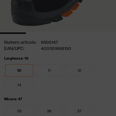
Numero articolo:
6500147
EAN/UPC:
4031101668130
Larghezza: 10
10
11
12
14
Misura: 47
35
36
37