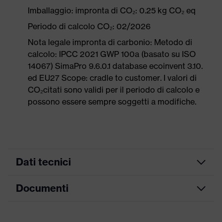
Imballaggio: impronta di CO₂: 0.25 kg CO₂ eq
Periodo di calcolo CO₂: 02/2026
Nota legale impronta di carbonio: Metodo di
calcolo: IPCC 2021 GWP 100a (basato su ISO
14067) SimaPro 9.6.0.1 database ecoinvent 3.10.
ed EU27 Scope: cradle to customer. I valori di
CO₂citati sono validi per il periodo di calcolo e
possono essere sempre soggetti a modifiche.
Dati tecnici
Documenti
ricerca colore
nero, arancione
(filtro)
Tabella misure
Informazioni