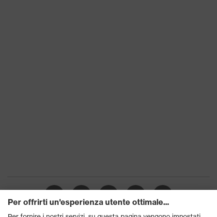
uvex xenova®