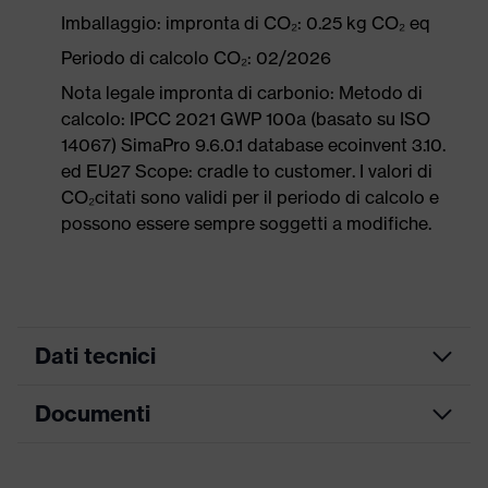
Imballaggio: impronta di CO₂: 0.25 kg CO₂ eq
Periodo di calcolo CO₂: 02/2026
Nota legale impronta di carbonio: Metodo di
calcolo: IPCC 2021 GWP 100a (basato su ISO
14067) SimaPro 9.6.0.1 database ecoinvent 3.10.
ed EU27 Scope: cradle to customer. I valori di
CO₂citati sono validi per il periodo di calcolo e
possono essere sempre soggetti a modifiche.
Dati tecnici
Documenti
ricerca colore
nero, arancione
(filtro)
Tabella misure
Informazioni