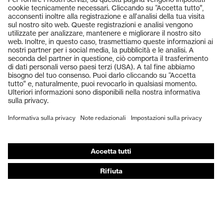
Prodotti
Occhiali protettivi
Elmetti protettivi
Guanti protettivi
Scarpe antinfortunistiche
DPI personalizzati
Respiratori filtranti
Protezione dell'udito
Abbigliamento protettivo e da lavoro
Consulenza di prodotto
Dalla testa ai piedi: uvex Safety Expert System