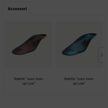
Per allergici al cromo
su allergie
Scheda tecnica
Accessori
Linguetta con morbida
imbottitura, Suola profilata,
Morbida imbottitura sul collarino,
Attrezzatura
Suola "non-marking", Rinforzo sul
tallone integrato nella suola,
Tallone chiuso
Plus X Award 2016/2017
"Innovazione, elevata qualità,
Premi
design, funzionalità, ergonomia”,
Plus X Award "Miglior prodotto
2017"
Solette "uvex tune-
Solette "uvex tune-
Denominazione
up Low"
up Low"
famiglia di
uvex 2
prodotti
Resistenza anti
Intersuola non metallica uvex