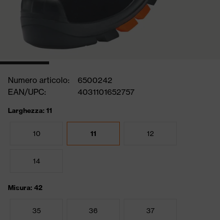
Numero articolo:
6500242
EAN/UPC:
4031101652757
Larghezza: 11
10
11
12
14
Misura: 42
35
36
37