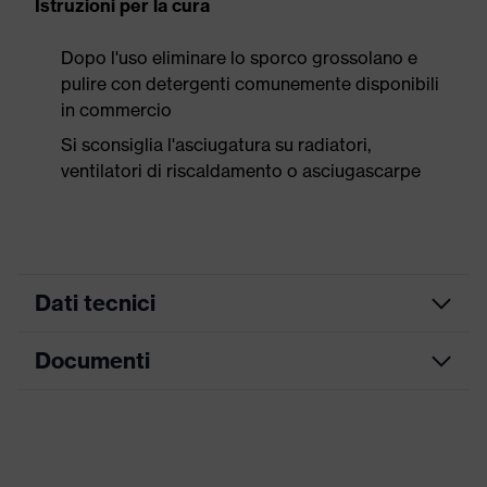
Istruzioni per la cura
Dopo l'uso eliminare lo sporco grossolano e
pulire con detergenti comunemente disponibili
in commercio
Si sconsiglia l'asciugatura su radiatori,
ventilatori di riscaldamento o asciugascarpe
Dati tecnici
Documenti
ricerca colore
nero, rosso
(filtro)
Tabella misure
Informazioni
Per allergici al cromo
su allergie
Scheda tecnica