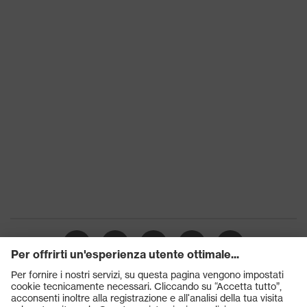
protezione
Suola
uvex 1
Tecnologia
uvex climazone, uvex medicare+,
uvex
Sistema uvex xenova®
Laccio della scarpa elastico con
Chiusura
chiusura rapida
Puntale protettivo in plastica
Puntale
uvex xenova®