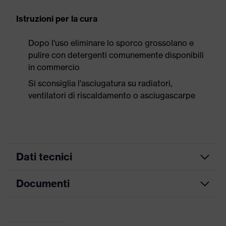
Istruzioni per la cura
Dopo l'uso eliminare lo sporco grossolano e
pulire con detergenti comunemente disponibili
in commercio
Si sconsiglia l'asciugatura su radiatori,
ventilatori di riscaldamento o asciugascarpe
Dati tecnici
Documenti
ricerca colore
nero, rosso
(filtro)
Tabella misure
Informazioni
Per allergici al cromo