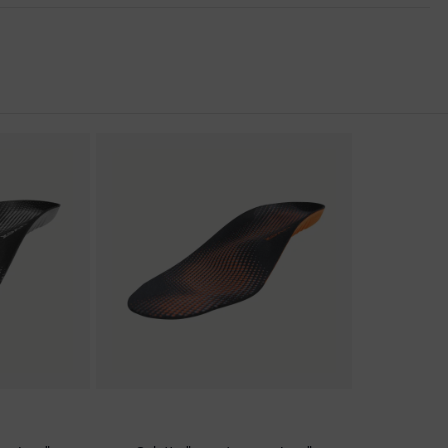
nguetta con morbida imbottitura, Suola profilata, Morbida
 "non-marking", Rinforzo sul tallone integrato nella suola,
 uvex x-tended
 conformità CE
015, Focus Open 2013 - Silver, Red Dot Design Award 2013
ione