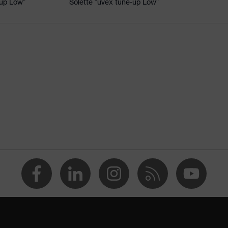
-up Low"
Solette "uvex tune-up Low"
4