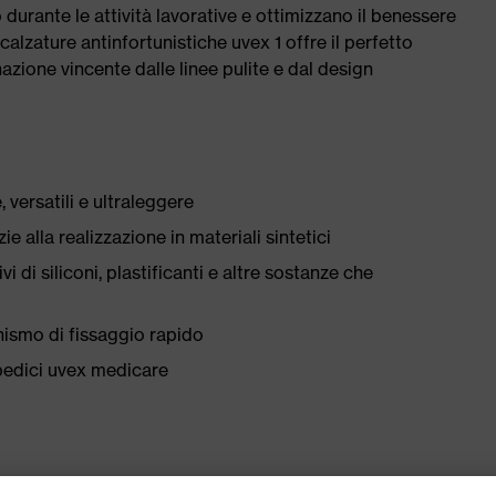
durante le attività lavorative e ottimizzano il benessere
calzature antinfortunistiche uvex 1 offre il perfetto
zione vincente dalle linee pulite e dal design
 versatili e ultraleggere
ie alla realizzazione in materiali sintetici
i di siliconi, plastificanti e altre sostanze che
nismo di fissaggio rapido
pedici uvex medicare