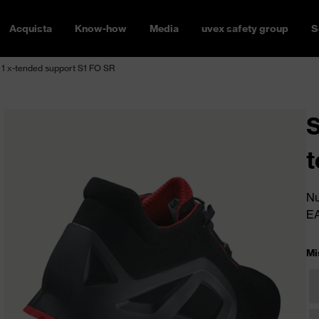
Acquista
Know-how
Media
uvex safety group
S
1 x-tended support S1 FO SR
S
t
Nu
E
Mi