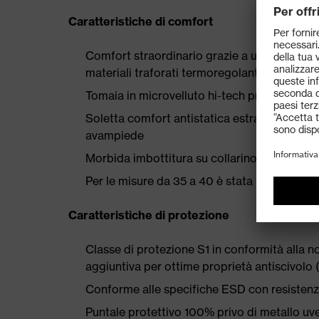
Caratteristiche di comfort
Comfort straordinario grazie a una concezio
materiali traforati termoregolanti e traspiran
Tomaia in microvelluto hi-tech pressoché priv
Soletta comfort antistatica estraibile traspi
avampiede
Morbida imbottitura su collarino e linguetta
Per le misure da 35 a 40 è stata utilizzata 
Caratteristiche di protezione
Classe di protezione S1 in conformità all
aggiuntiva per ottime proprietà antiscivolo 
Conforme alle specifiche ESD con resistenz
Puntale protettivo 100% privo di metallo 