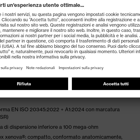
ne innovativa della forma, che comprende l'uso di
ti
a di cuciture per l'eliminazione dei punti di pressione
rante e con assorbimento degli urti su tallone e
una forma speciale per donna
a norma EN ISO 20345:2022 + A1:2024 con marcatura
(SR)
a di dispersione inferiore a 100 mega-ohm
uvex xenova®: compatto, conformato anatomicamente,