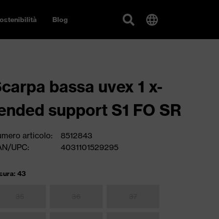
ostenibilità
Blog
carpa bassa uvex 1 x-
ended support S1 FO SR
mero articolo:
8512843
AN/UPC:
4031101529295
sura: 43
35
36
37