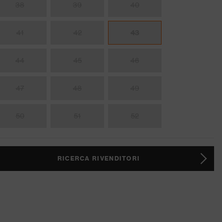
38
39
40
41
42
43
44
45
46
47
48
49
50
51
52
RICERCA RIVENDITORI