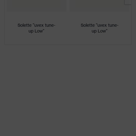
"Innovazione, elevata qualità,
Premi
design, funzionalità, ergonomia”,
Plus X Award "Miglior prodotto
2017"
Solette "uvex tune-
Solette "uvex tune-
up Low"
up Low"
Denominazione
famiglia di
uvex 2 MACSOLE®
prodotti
Resistenza anti
Intersuola non metallica uvex
perforazione
xenova®
Soletta termoregolante uvex
Soletta
1/uvex 2
Fodera
Distance-Mesh
Sesso
Donna, Uomo
Fornitura
1 paio di scarpe da lavoro