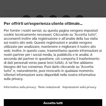
Suola
uvex 2
Tecnologia
uvex climazone, uvex medicare+,
uvex
Sistema uvex xenova®
Laccio della scarpa elastico con
Chiusura
chiusura rapida
Prodotti
Puntale protettivo in plastica
Occhiali protettivi
Puntale
uvex xenova®
Elmetti protettivi
Guanti protettivi
Scarpe antinfortunistiche
DPI personalizzati
Respiratori filtranti
Protezione dell'udito