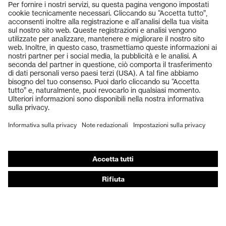
Prodotti
Occhiali protettivi
Elmetti protettivi
Guanti protettivi
Scarpe antinfortunistiche
DPI personalizzati
Respiratori filtranti
Protezione dell'udito
Abbigliamento protettivo e da lavoro
Consulenza di prodotto
Dalla testa ai piedi: uvex Safety Expert System