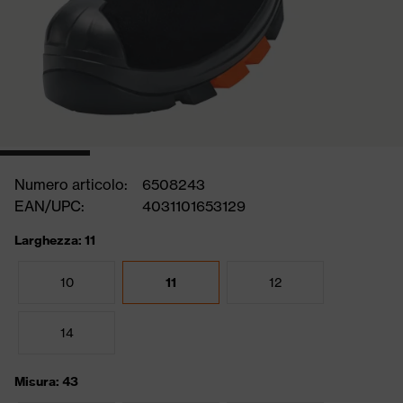
Numero articolo:
6508243
EAN/UPC:
4031101653129
Larghezza: 11
10
11
12
14
Misura: 43