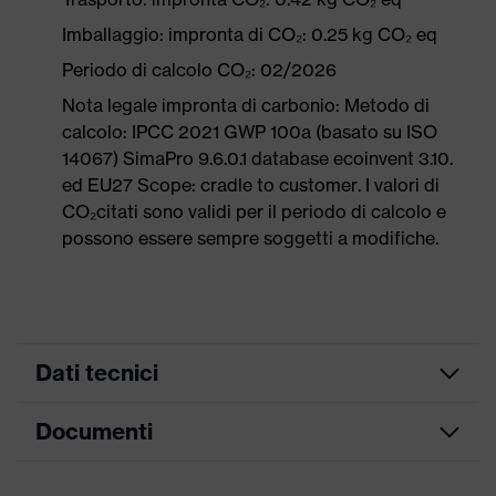
Imballaggio: impronta di CO₂: 0.25 kg CO₂ eq
Periodo di calcolo CO₂: 02/2026
Nota legale impronta di carbonio: Metodo di
calcolo: IPCC 2021 GWP 100a (basato su ISO
14067) SimaPro 9.6.0.1 database ecoinvent 3.10.
ed EU27 Scope: cradle to customer. I valori di
CO₂citati sono validi per il periodo di calcolo e
possono essere sempre soggetti a modifiche.
Dati tecnici
Documenti
ricerca colore
nero, arancione
(filtro)