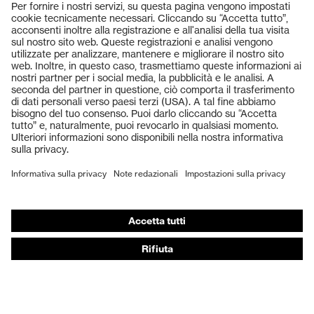
Prodotti
Occhiali protettivi
Elmetti protettivi
Guanti protettivi
Scarpe antinfortunistiche
DPI personalizzati
Respiratori filtranti
Protezione dell'udito
Abbigliamento protettivo e da lavoro
Consulenza di prodotto
Dalla testa ai piedi: uvex Safety Expert System