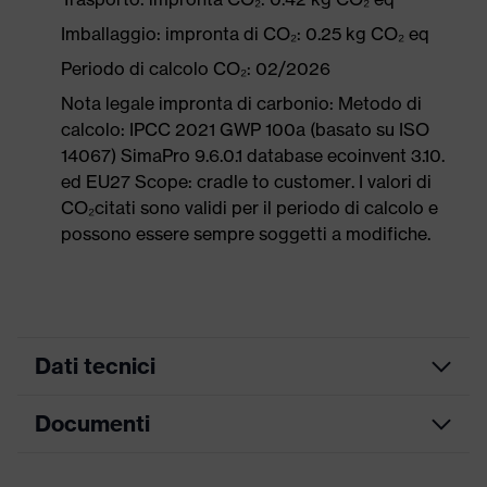
Imballaggio: impronta di CO₂: 0.25 kg CO₂ eq
Periodo di calcolo CO₂: 02/2026
Nota legale impronta di carbonio: Metodo di
calcolo: IPCC 2021 GWP 100a (basato su ISO
14067) SimaPro 9.6.0.1 database ecoinvent 3.10.
ed EU27 Scope: cradle to customer. I valori di
CO₂citati sono validi per il periodo di calcolo e
possono essere sempre soggetti a modifiche.
Dati tecnici
Documenti
ricerca colore
nero, arancione
(filtro)