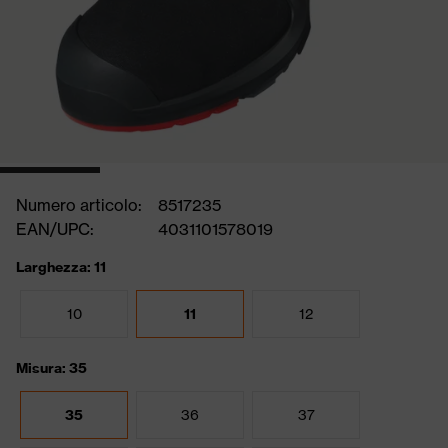
Numero articolo:
8517235
EAN/UPC:
4031101578019
Larghezza: 11
10
11
12
Misura: 35
35
36
37