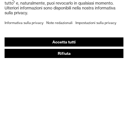
Guanti protettivi
Scarpe antinfortunistiche
DPI personalizzati
Respiratori filtranti
Protezione dell'udito
Abbigliamento protettivo e da lavoro
Consulenza di prodotto
Dalla testa ai piedi: uvex Safety Expert System
Protezione delle mani: uvex Chemical Expert System
Protezione delle vie respiratorie: uvex Respiratory
Expert System
Protezione degli occhi: configuratore degli occhiali
protettivi