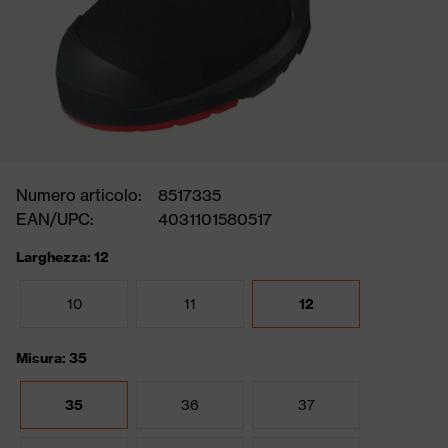
Numero articolo:
8517335
EAN/UPC:
4031101580517
Larghezza: 12
10
11
12
Misura: 35
35
36
37