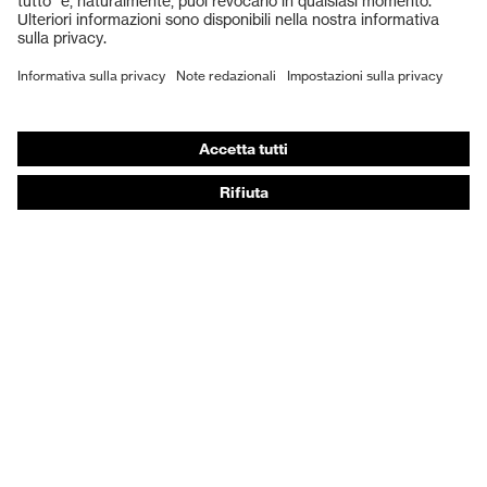
Scarpe antinfortunistiche
DPI personalizzati
Respiratori filtranti
Protezione dell'udito
Abbigliamento protettivo e da lavoro
Consulenza di prodotto
Dalla testa ai piedi: uvex Safety Expert System
Protezione delle mani: uvex Chemical Expert System
Protezione delle vie respiratorie: uvex Respiratory
Expert System
Protezione degli occhi: configuratore degli occhiali
protettivi