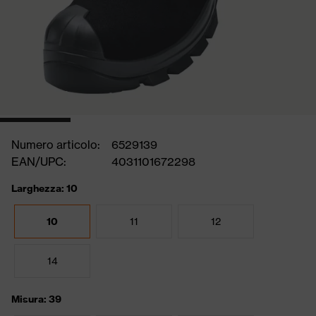
Numero articolo:
6529139
EAN/UPC:
4031101672298
Larghezza: 10
10
11
12
14
Misura: 39