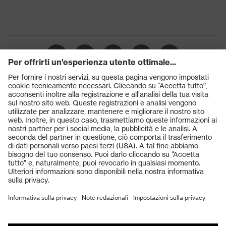
Prodotti
Occhiali protettivi
Elmetti protettivi
Guanti protettivi
Scarpe antinfortunistiche
DPI personalizzati
Respiratori filtranti