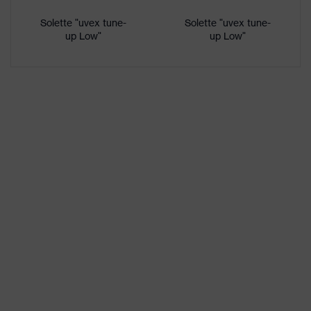
Plus X Award "Miglior prodotto
2017"
Solette "uvex tune-
Solette "uvex tune-
up Low"
up Low"
Denominazione
famiglia di
uvex 2 MACSOLE®
prodotti
Resistenza anti
Intersuola non metallica uvex
perforazione
xenova®
Soletta termoregolante uvex
Soletta
1/uvex 2
Fodera
Distance-Mesh
Sesso
Donna, Uomo
Fornitura
1 paio di scarpe da lavoro
Gomma di poliuretano bidensità
Materiale suola