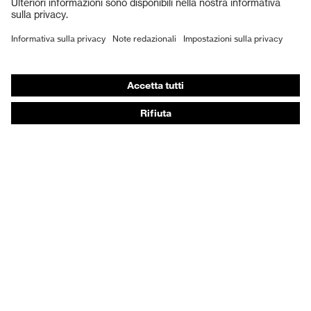
Scarpe antinfortunistiche
DPI personalizzati
Respiratori filtranti
Protezione dell'udito
Abbigliamento protettivo e da lavoro
Consulenza di prodotto
Dalla testa ai piedi: uvex Safety Expert System
Protezione delle mani: uvex Chemical Expert System
Protezione delle vie respiratorie: uvex Respiratory
Expert System
Protezione degli occhi: configuratore degli occhiali
protettivi
Tecnologie