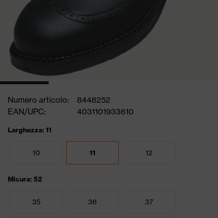
Numero articolo:
8448252
EAN/UPC:
4031101933610
Larghezza: 11
10
11
12
Misura: 52
35
36
37