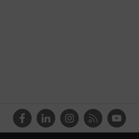
:2024
 elettrostatiche (ESD) con resistenza di dispersione inferiore a