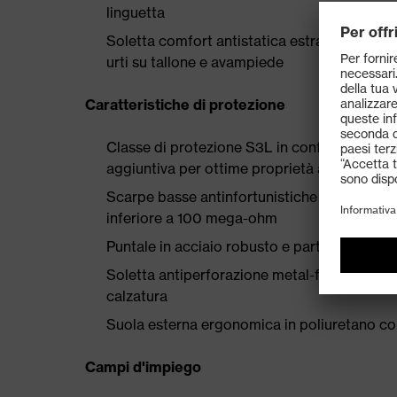
linguetta
Soletta comfort antistatica estraibile con s
urti su tallone e avampiede
Caratteristiche di protezione
Classe di protezione S3L in conformità al
aggiuntiva per ottime proprietà antiscivolo 
Scarpe basse antinfortunistiche conformi al
inferiore a 100 mega-ohm
Puntale in acciaio robusto e particolarment
Soletta antiperforazione metal-free secondo 
calzatura
Suola esterna ergonomica in poliuretano co
Campi d'impiego