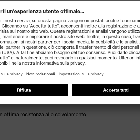
istema di trasporto dell'umidità e assorbimento degli
la normativa EN ISO 20345:2022 con marcatura
(SR)
le specifiche ESD con resistenza di dispersione
e largo per il massimo comfort
le ultime normative che garantisce flessibilità alla
n ottima resistenza allo scivolamento