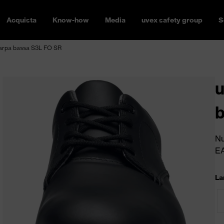
Acquista
Know-how
Media
uvex safety group
S
carpa bassa S3L FO SR
u
b
Nu
E
La