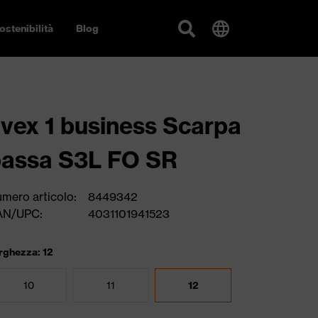
ostenibilità
Blog
vex 1 business Scarpa
assa S3L FO SR
mero articolo:
8449342
AN/UPC:
4031101941523
rghezza: 12
10
11
12