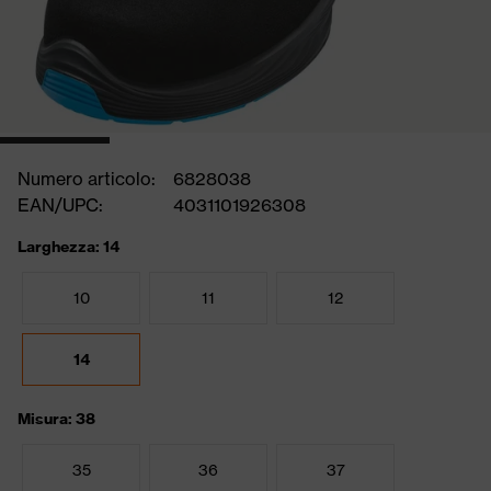
Numero articolo:
6828038
EAN/UPC:
4031101926308
Larghezza: 14
10
11
12
14
Misura: 38
35
36
37