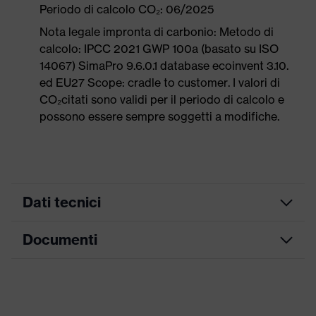
Periodo di calcolo CO₂: 06/2025
Nota legale impronta di carbonio: Metodo di
calcolo: IPCC 2021 GWP 100a (basato su ISO
14067) SimaPro 9.6.0.1 database ecoinvent 3.10.
ed EU27 Scope: cradle to customer. I valori di
CO₂citati sono validi per il periodo di calcolo e
possono essere sempre soggetti a modifiche.
Dati tecnici
Documenti
ricerca colore
nero, blu
(filtro)
Tabella misure
Informazioni
Per allergici al cromo
su allergie
Scheda tecnica