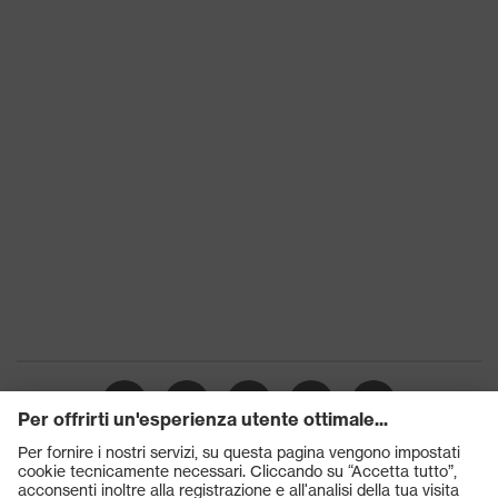
Classe di
S1
protezione
Suola
uvex 1 G2
uvex climazone, uvex medicare+,
Tecnologia
uvex i-PUREnrj, Sistema uvex
uvex
xenova®
Chiusura
Chiusura a velcro
Puntale protettivo in plastica
Puntale
uvex xenova®