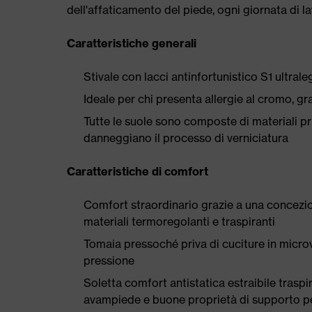
dell'affaticamento del piede, ogni giornata di l
Caratteristiche generali
Stivale con lacci antinfortunistico S1 ultral
Ideale per chi presenta allergie al cromo, graz
Tutte le suole sono composte di materiali priv
danneggiano il processo di verniciatura
Caratteristiche di comfort
Comfort straordinario grazie a una concezio
materiali termoregolanti e traspiranti
Tomaia pressoché priva di cuciture in microve
pressione
Soletta comfort antistatica estraibile traspi
avampiede e buone proprietà di supporto pe