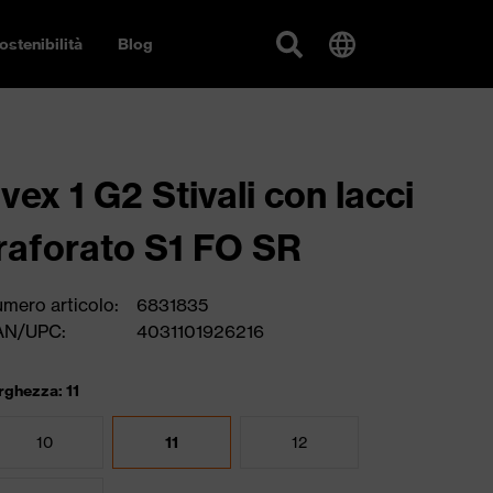
ostenibilità
Blog
vex 1 G2 Stivali con lacci
raforato S1 FO SR
mero articolo:
6831835
AN/UPC:
4031101926216
rghezza: 11
10
11
12