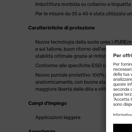
Imbottitura morbida su collarino e linguetta
Per le misure da 35 a 40 è stata utilizzata 
Caratteristiche di protezione
Nuova tecnologia della suola uvex i-PUREnrj
e sul tallone, buon ritorno dell'energia d'urt
stabilità ottimale grazie al rinforzo in schi
Conforme alle specifiche ESD con resistenz
Nuovo puntale protettivo 100% privo di me
anatomicamente, con buona stabilità lateral
maggiore libertà delle dita e ottima calzata
Campi d'impiego
Applicazioni leggere
Avvertenze