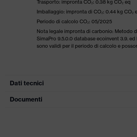
Trasporto: impronta CO₂: 0.38 kg CO₂ eq
Imballaggio: impronta di CO₂: 0.44 kg CO₂ 
Periodo di calcolo CO₂: 05/2025
Nota legale impronta di carbonio: Metodo 
SimaPro 9.5.0.0 database ecoinvent 3.9. ed E
sono validi per il periodo di calcolo e poss
Dati tecnici
Documenti
ricerca colore
nero, blu
(filtro)
Tabella misure
Informazioni
Per allergici al cromo
su allergie
Scheda tecnica