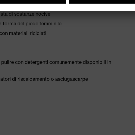
ista di sostanze nocive
una forma del piede femminile
con materiali riciclati
 pulire con detergenti comunemente disponibili in
tilatori di riscaldamento o asciugascarpe