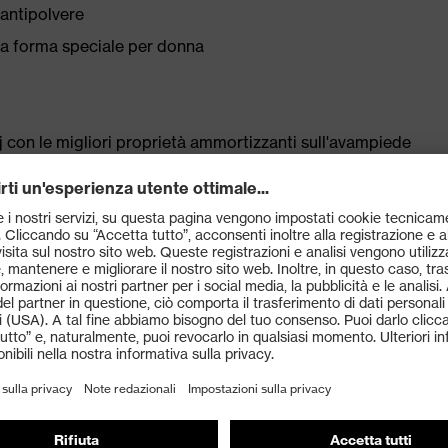
 antipolvere
una forma speciale per donna
 con le migliori proprietà ammortizzanti sull'avampiede
o (rebound) attraverso l'intera suola intermedia e
uma in corrispondenza del tallone
a di dispersione inferiore a 100 mega-ohm
tallo uvex xenova®: compatto, conformato
e e termicamente non conduttivo, più largo per una