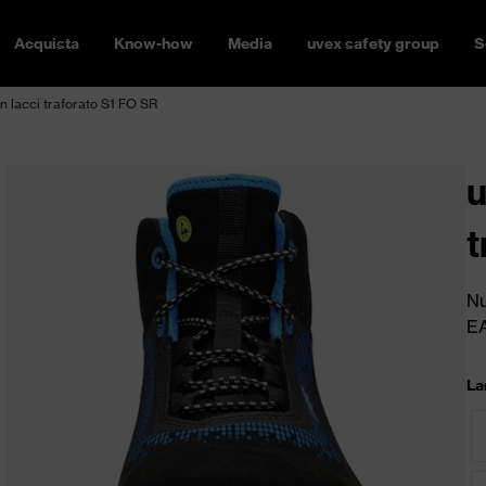
Acquista
Know-how
Media
uvex safety group
S
on lacci traforato S1 FO SR
u
t
Nu
E
La