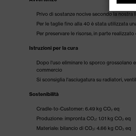
Privo di sostanze nocive secondo la nostra l
Per le taglie fino alla 40 è stata utilizzata 
Per preservare le risorse, in parte realizzato 
Istruzioni per la cura
Dopo l'uso eliminare lo sporco grossolano e
commercio
Si sconsiglia l'asciugatura su radiatori, ven
Sostenibilità
Cradle-to-Customer: 6.49 kg CO₂ eq
Produzione: impronta CO₂: 1.01 kg CO₂ eq
Materiale: bilancio di CO₂: 4.66 kg CO₂ eq