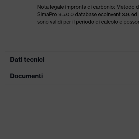
Nota legale impronta di carbonio: Metodo 
SimaPro 9.5.0.0 database ecoinvent 3.9. ed E
sono validi per il periodo di calcolo e poss
Dati tecnici
Documenti
ricerca colore
nero, rosso
(filtro)
Tabella misure
Informazioni
Per allergici al cromo
su allergie
Scheda tecnica
Morbida imbottitura sul collo, S
Dichiarazione di conformità CE
Attrezzatura
Rinforzo sul tallone integrato 
imbottitura
Portale di download per le dichiarazioni di