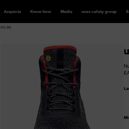
Acquista
Know-how
Media
uvex safety group
S
1 FO SR
u
Nu
E
La
Mi