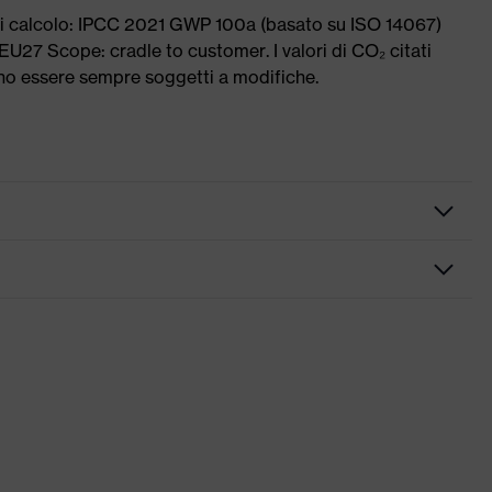
di calcolo: IPCC 2021 GWP 100a (basato su ISO 14067)
U27 Scope: cradle to customer. I valori di CO₂ citati
ono essere sempre soggetti a modifiche.
uola profilata, Elementi riflettenti, Suola "non-marking",
nella suola, Tallone chiuso, Linguetta anti polvere con morbida
 conformità CE