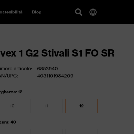
ostenibilità
Blog
vex 1 G2 Stivali S1 FO SR
mero articolo:
6853940
AN/UPC:
4031101984209
rghezza: 12
10
11
12
sura: 40