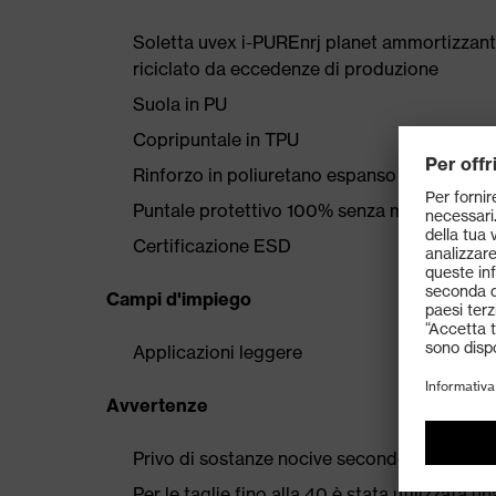
Soletta uvex i-PUREnrj planet ammortizzante 
riciclato da eccedenze di produzione
Suola in PU
Copripuntale in TPU
Rinforzo in poliuretano espanso in corrispo
Puntale protettivo 100% senza metallo
Certificazione ESD
Campi d'impiego
Applicazioni leggere
Avvertenze
Privo di sostanze nocive secondo la nostra l
Per le taglie fino alla 40 è stata utilizzata 