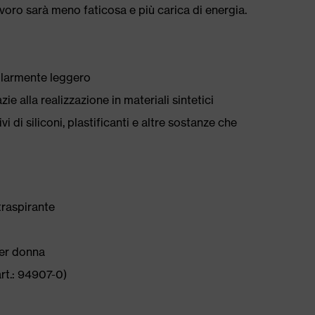
avoro sarà meno faticosa e più carica di energia.
colarmente leggero
ie alla realizzazione in materiali sintetici
i di siliconi, plastificanti e altre sostanze che
traspirante
per donna
art.: 94907-0)