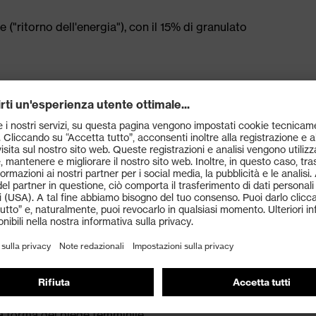
("ritorno dell'energia"), con il 15% di granulato
ndenza del tallone
ista di sostanze nocive
una forma del piede femminile