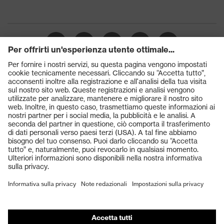
uvex i-PUREnrj, Sistema uvex
uvex
xenova®
Chiusura
Lacci per le scarpe
Puntale protettivo in plastica
Puntale
uvex xenova®
Prodotti
Occhiali protettivi
Elmetti protettivi
Guanti protettivi
Scarpe antinfortunistiche
DPI personalizzati
Respiratori filtranti
Protezione dell'udito