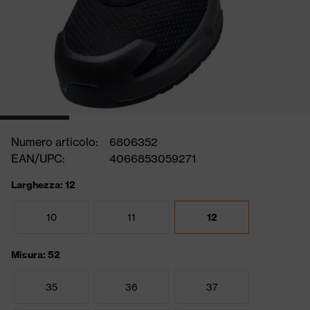
Numero articolo:
6806352
EAN/UPC:
4066853059271
Larghezza: 12
10
11
12
Misura: 52
35
36
37