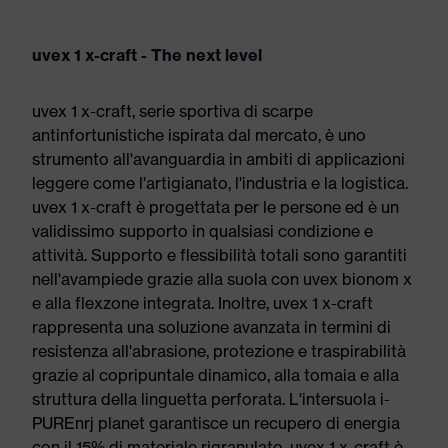
uvex 1 x-craft - The next level
uvex 1 x-craft, serie sportiva di scarpe
antinfortunistiche ispirata dal mercato, è uno
strumento all'avanguardia in ambiti di applicazioni
leggere come l'artigianato, l'industria e la logistica.
uvex 1 x-craft è progettata per le persone ed è un
validissimo supporto in qualsiasi condizione e
attività. Supporto e flessibilità totali sono garantiti
nell'avampiede grazie alla suola con uvex bionom x
e alla flexzone integrata. Inoltre, uvex 1 x-craft
rappresenta una soluzione avanzata in termini di
resistenza all'abrasione, protezione e traspirabilità
grazie al copripuntale dinamico, alla tomaia e alla
struttura della linguetta perforata. L'intersuola i-
PUREnrj planet garantisce un recupero di energia
con il 15% di materiale rigranulato. uvex 1 x-craft è