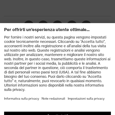
uvex xenova®
Prodotti
Occhiali protettivi
Elmetti protettivi
Guanti protettivi
Scarpe antinfortunistiche
DPI personalizzati
Respiratori filtranti