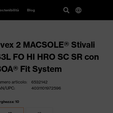
ostenibilità
Blog
vex 2 MACSOLE® Stivali
3L FO HI HRO SC SR con
OA® Fit System
mero articolo:
6532142
AN/UPC:
4031101972596
rghezza: 10