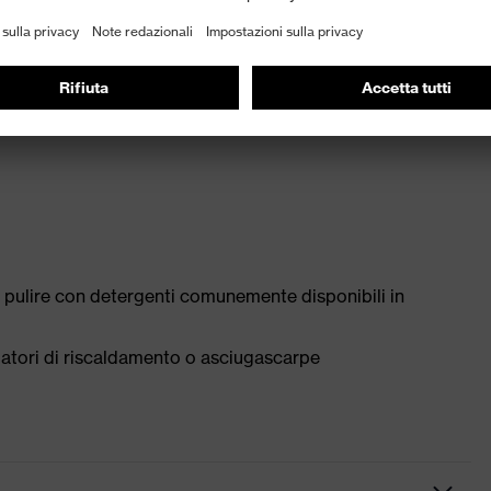
gn ergonomico con profilo autopulente, maggiore
taglio rispetto alle suole in PU
 pulire con detergenti comunemente disponibili in
tilatori di riscaldamento o asciugascarpe