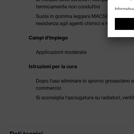
termicamente non conduttivi
Suola in gomma leggera MACSOLE® dal desi
resistenza agli agenti chimici e resistenza al 
Campi d'impiego
Applicazioni moderate
Istruzioni per la cura
Dopo l'uso eliminare lo sporco grossolano e
commercio
Si sconsiglia l'asciugatura su radiatori, ven
Dati tecnici