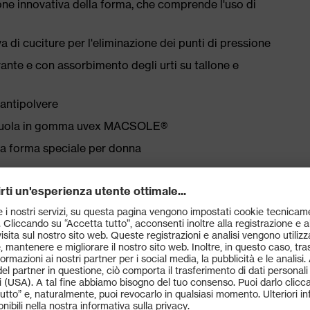
ne innovativa della forma, che comprende l'uso di
 di cuciture per l'eliminazione dei punti di pressione
rante e con assorbimento degli urti su tallone e
 antipolvere
la suola in gomma uvex MACSOLE®
una forma speciale per donna
la norma EN ISO 20345:2022 con marcatura aggiuntiva
SR), resistenza al calore fino a +300 °C (HRO) e
a di dispersione inferiore a 100 mega-ohm
 uvex xenova® e suola intermedia antiperforazione priva
ti anatomicamente, con buona stabilità laterale e