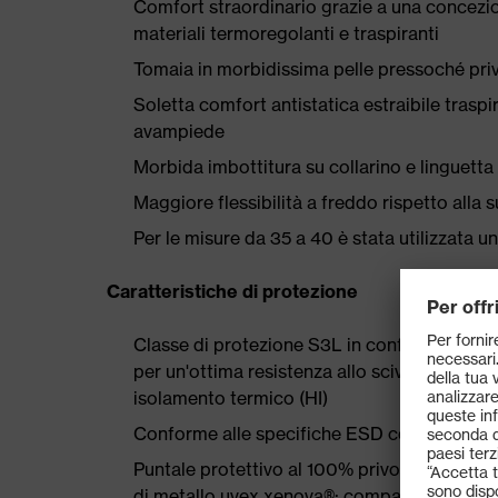
Comfort straordinario grazie a una concezio
materiali termoregolanti e traspiranti
Tomaia in morbidissima pelle pressoché priva
Soletta comfort antistatica estraibile traspi
avampiede
Morbida imbottitura su collarino e linguetta
Maggiore flessibilità a freddo rispetto al
Per le misure da 35 a 40 è stata utilizzata 
Caratteristiche di protezione
Classe di protezione S3L in conformità al
per un'ottima resistenza allo scivolamento (
isolamento termico (HI)
Conforme alle specifiche ESD con resistenz
Puntale protettivo al 100% privo di metallo
di metallo uvex xenova®: compatti, conforma