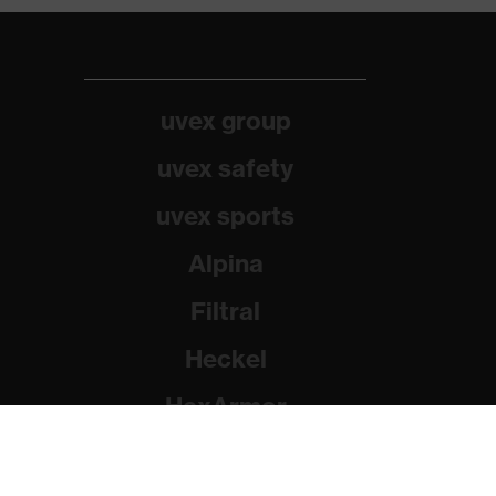
uvex group
uvex safety
uvex sports
Alpina
Filtral
Heckel
HexArmor
Rainer Winter Stiftung