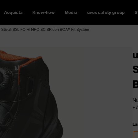
Acquista
Know-how
Media
uvex safety group
S
tivali S3L FO HI HRO SC SR con BOA® Fit System
u
S
B
Nu
E
La