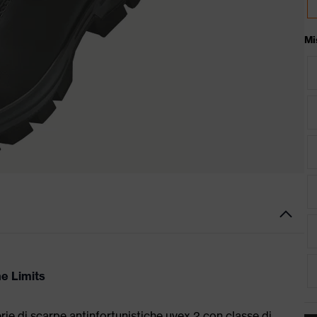
Mi
he Limits
serie di scarpe antinfortunistiche uvex 2 con classe di