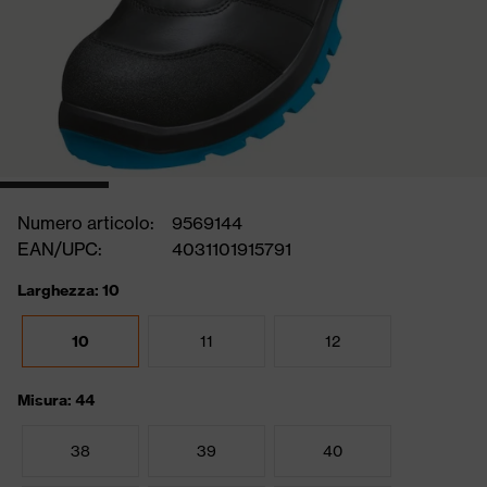
Numero articolo:
9569144
EAN/UPC:
4031101915791
Larghezza: 10
10
11
12
Misura: 44
38
39
40