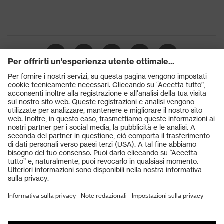
Prodotti
Occhiali protettivi
Elmetti protettivi
Guanti protettivi
Scarpe antinfortunistiche
DPI personalizzati
Respiratori filtranti