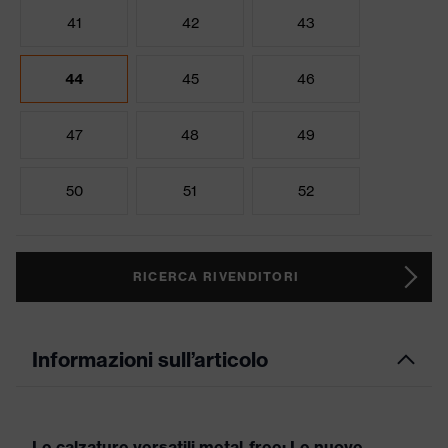
41
42
43
44
45
46
47
48
49
50
51
52
RICERCA RIVENDITORI
Informazioni sull’articolo
Le calzature versatili metal-free: Le nuove