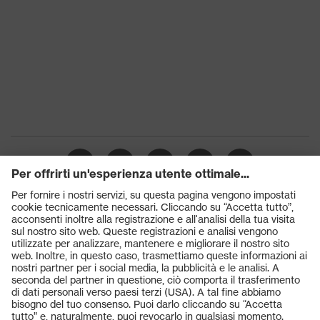
Tecnologia
Sistema uvex xenova®
uvex
Chiusura
Lacci per le scarpe
Puntale protettivo in plastica
Puntale
uvex xenova®
Prodotti
Occhiali protettivi
Elmetti protettivi
Guanti protettivi