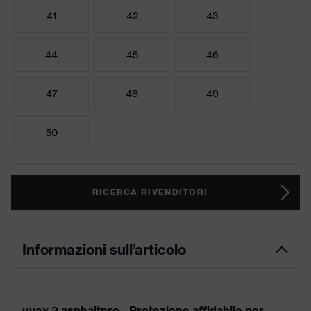
41
42
43
44
45
46
47
48
49
50
RICERCA RIVENDITORI
Informazioni sull’articolo
uvex 3 asphaltpro - Protezione affidabile per