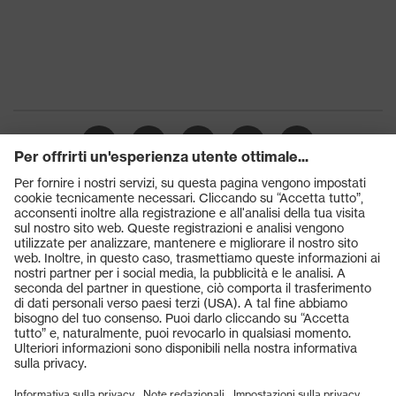
fuso (WG)
Classe di
S3
protezione
Suola
uvex 3 MACSOLE®
uvex i-PUREnrj, uvex bionom x,
Tecnologia
uvex medicare, Sistema uvex
uvex
xenova®
Chiusura
Lacci per le scarpe
Prodotti
Puntale protettivo in plastica
Occhiali protettivi
Puntale
uvex xenova®
Elmetti protettivi
DIN EN ISO 20349-2:2021 (EN
Guanti protettivi
Normativa
ISO 20349-2:2017 + A1:2020)
Scarpe antinfortunistiche
DPI personalizzati