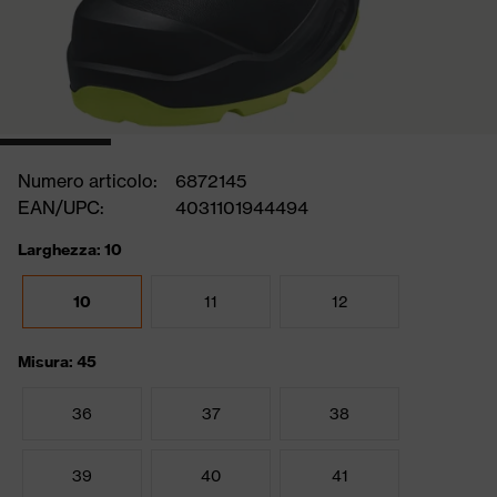
Numero articolo:
6872145
EAN/UPC:
4031101944494
Larghezza: 10
10
11
12
Misura: 45
36
37
38
39
40
41