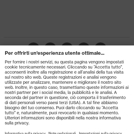
Protezione da
Isolamento termico in presenza
rischi termici
di freddo (CI)
Classe di
S3
protezione
Suola
uvex 3
uvex climazone, uvex medicare+,
Tecnologia
uvex anklepro, uvex i-PUREnrj,
uvex
uvex waterstop, uvex bionom x,
Sistema uvex xenova®
Prodotti
Chiusura
Occhiali protettivi
uvex lacelock System
Elmetti protettivi
Puntale protettivo in plastica
Puntale
uvex xenova®
Guanti protettivi
Scarpe antinfortunistiche
DPI personalizzati