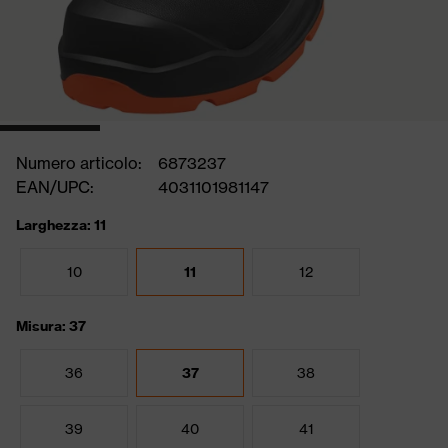
Numero articolo:
6873237
EAN/UPC:
4031101981147
Larghezza: 11
10
11
12
Misura: 37
36
37
38
39
40
41