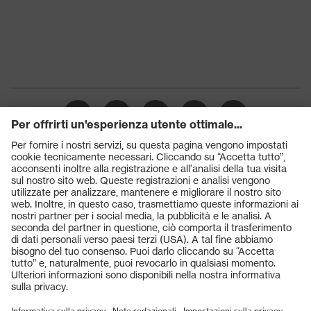
Protezione da
Isolamento termico in presenza
rischi termici
di freddo (CI)
Classe di
S3
protezione
Suola
uvex 3
uvex climazone, uvex medicare+,
Tecnologia
uvex anklepro, uvex i-PUREnrj,
uvex
uvex waterstop, uvex bionom x,
Sistema uvex xenova®
Prodotti
Chiusura
uvex lacelock System
Occhiali protettivi
Elmetti protettivi
Puntale protettivo in plastica
Puntale
uvex xenova®
Guanti protettivi
Scarpe antinfortunistiche
DPI personalizzati