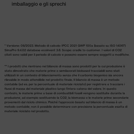
imballaggio e gli sprechi
* Versione: 08/2023. Metodo di calcolo: IPCC 2021 GWP 100a (basato su ISO 14067)
SimaPro 9.4.02 database ecoinvent 3.8. Scope: cradle to customer. I valori di CO2
citati sono validi per il periodo di calcolo e possono essere sempre soggetti a modifiche.
** I prodotti che rientrano nel bilancio di massa sono prodotti per la cui produzione è
stato dimostrato che materie prime o semilavorati biobased tracciabili sono stati
utilizzati in un contesto di bilanciamento senza che il carbonio biogenico sia ancora
rilevabile in modo attendibile nel prodotto finale. Il bilancio di massa è un metodo
contabile (ad es. per la percentuale di materiale riciclato) per registrare e tracciare i
flussi di massa del materiale plastico lungo l'intera catena del valore. In questo
contesto, le materie prime a base di combustibili fossili vengono sostituite durante la
produzione, ad esempio sostituendo la CO2, la biomassa o le materie prime secondarie
provenienti dal riciclo chimico. Poiché l'approccio basato sul bilancio di massa è un
metodo contabile, non è possibile determinare con precisione la percentuale esatta di
materiale riciclato nel prodotto.