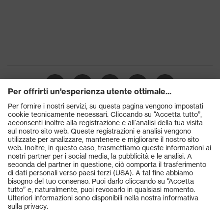
Prodotti
Occhiali protettivi
Elmetti protettivi
Guanti protettivi
Scarpe antinfortunistiche