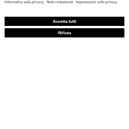
DPI personalizzati
Respiratori filtranti
Protezione dell'udito
Abbigliamento protettivo e da lavoro
Consulenza di prodotto
Dalla testa ai piedi: uvex Safety Expert System
Protezione delle mani: uvex Chemical Expert System
Protezione delle vie respiratorie: uvex Respiratory
Expert System
Protezione degli occhi: configuratore degli occhiali
protettivi
Tecnologie
Riconoscimenti